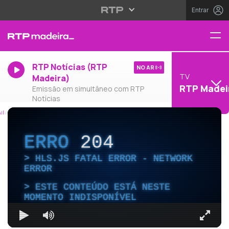
Entrar
RTP Notícias (RTP
NO AR
TV
Madeira)
RTP Madei
Emissão em simultâneo com RTP
Notícias
ERRO
204
HLS.JS FATAL ERROR - NETWORK
ERROR
ESTE CONTEÚDO ESTÁ NESTE
MOMENTO INDISPONÍVEL