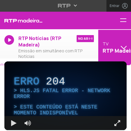
Entrar
RTP Notícias (RTP
NO AR
TV
Madeira)
RTP Madei
Emissão em simultâneo com RTP
Notícias
ERRO
204
HLS.JS FATAL ERROR - NETWORK
ERROR
ESTE CONTEÚDO ESTÁ NESTE
MOMENTO INDISPONÍVEL