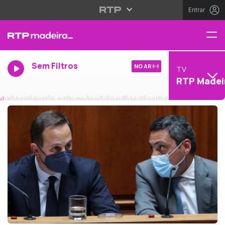
Entrar
Sem Filtros
NO AR
TV
RTP Madei