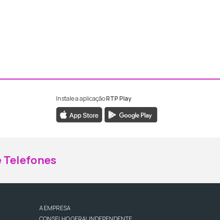
Instale a aplicação
RTP Play
ebook da RTP Madeira
nstagram da RTP Madeira
 Telefones
A EMPRESA
CONSELHO GERAL INDEPENDENTE