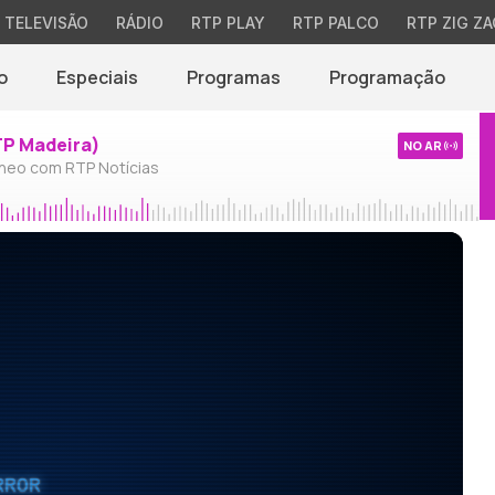
TELEVISÃO
RÁDIO
RTP PLAY
RTP PALCO
RTP ZIG ZA
o
Especiais
Programas
Programação
TP Madeira)
NO AR
neo com RTP Notícias
RROR