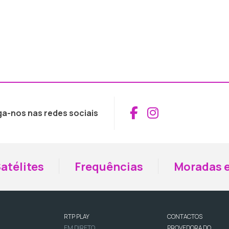
Aceder ao Fac
Aceder ao I
ga-nos nas redes sociais
atélites
Frequências
Moradas e
RTP PLAY
CONTACTOS
EM DIRETO
PROVEDORA DO