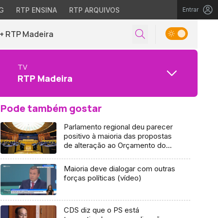
G
RTP ENSINA
RTP ARQUIVOS
Entrar
+ RTP Madeira
TV
RTP Madeira
Pode também gostar
Parlamento regional deu parecer
positivo à maioria das propostas
de alteração ao Orçamento do
Estado para 2025
Maioria deve dialogar com outras
forças políticas (vídeo)
CDS diz que o PS está