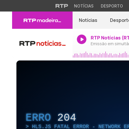
NOTÍCIAS
DESPORTO
Notícias
Desport
RTP Notícias (R
Emissão em simultâ
ERRO
204
HLS.JS FATAL ERROR - NETWORK E