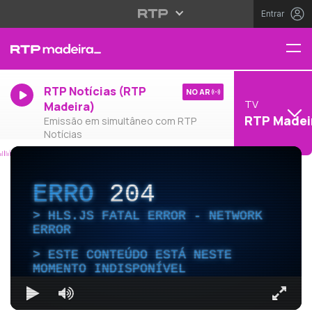
Entrar
RTP Notícias (RTP
NO AR
TV
Madeira)
RTP Madei
Emissão em simultâneo com RTP
Notícias
ERRO
204
HLS.JS FATAL ERROR - NETWORK
ERROR
ESTE CONTEÚDO ESTÁ NESTE
MOMENTO INDISPONÍVEL