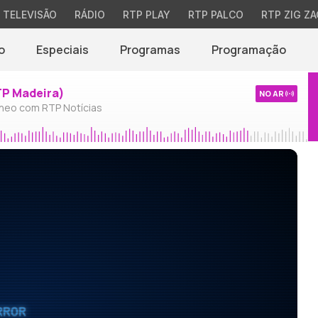
TELEVISÃO
RÁDIO
RTP PLAY
RTP PALCO
RTP ZIG ZA
o
Especiais
Programas
Programação
TP Madeira)
NO AR
neo com RTP Notícias
RROR