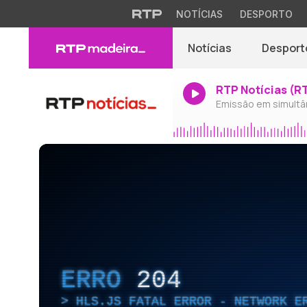
NOTÍCIAS
DESPORTO
Notícias
Desport
RTP Notícias (R
Emissão em simultâ
ERRO
204
HLS.JS FATAL ERROR - NETWORK E