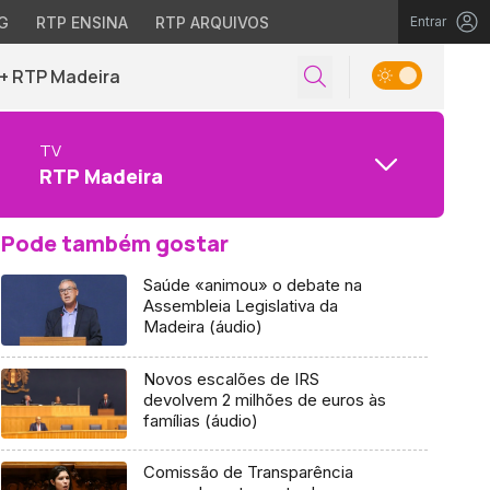
G
RTP ENSINA
RTP ARQUIVOS
Entrar
+ RTP Madeira
TV
RTP Madeira
Pode também gostar
Saúde «animou» o debate na
Assembleia Legislativa da
Madeira (áudio)
Novos escalões de IRS
devolvem 2 milhões de euros às
famílias (áudio)
Comissão de Transparência