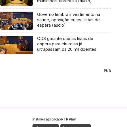
municipais florestais (áudio)
Governo lembra investimento na
saúde, oposição critica listas de
espera (áudio)
CDS garante que as listas de
espera para cirurgias já
ultrapassam os 20 mil doentes
PUB
Instale a aplicação
RTP Play
ebook da RTP Madeira
nstagram da RTP Madeira