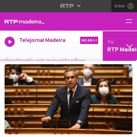
Entrar
Telejornal Madeira
NO AR
TV
RTP Madei