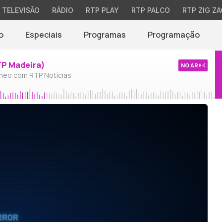
TELEVISÃO
RÁDIO
RTP PLAY
RTP PALCO
RTP ZIG ZA
o
Especiais
Programas
Programação
TP Madeira)
NO AR
neo com RTP Notícias
RROR