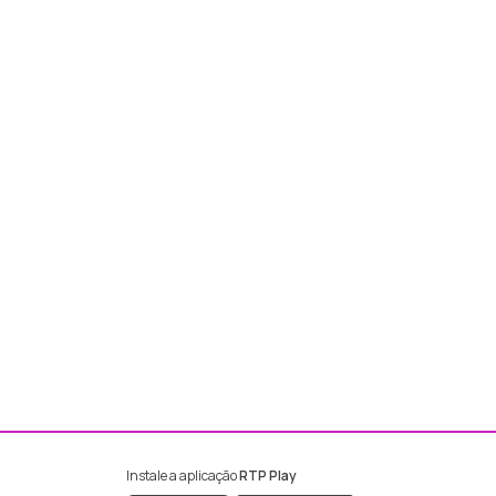
Instale a aplicação
RTP Play