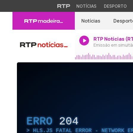
NOTÍCIAS
DESPORTO
Notícias
Desport
RTP Notícias (R
Emissão em simultâ
ERRO
204
HLS.JS FATAL ERROR - NETWORK E