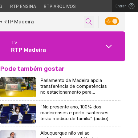
G
RTP ENSINA
RTP ARQUIVOS
Entrar
+ RTP Madeira
TV
RTP Madeira
Pode também gostar
Parlamento da Madeira apoia
transferência de competências
no estacionamento para
municípios
“No presente ano, 100% dos
madeirenses e porto-santenses
terão médico de família” (áudio)
Albuquerque não vai ao