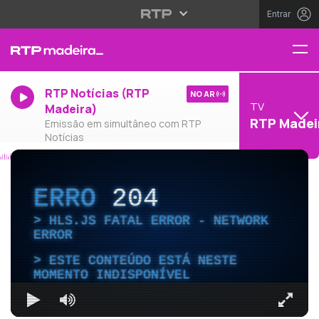
Entrar
RTP Notícias (RTP
NO AR
TV
Madeira)
RTP Madei
Emissão em simultâneo com RTP
Notícias
ERRO
204
HLS.JS FATAL ERROR - NETWORK
ERROR
ESTE CONTEÚDO ESTÁ NESTE
MOMENTO INDISPONÍVEL