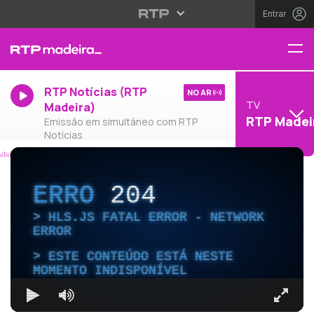
Entrar
RTP Notícias (RTP
NO AR
TV
Madeira)
RTP Madei
Emissão em simultâneo com RTP
Notícias
ERRO
204
HLS.JS FATAL ERROR - NETWORK
ERROR
ESTE CONTEÚDO ESTÁ NESTE
MOMENTO INDISPONÍVEL