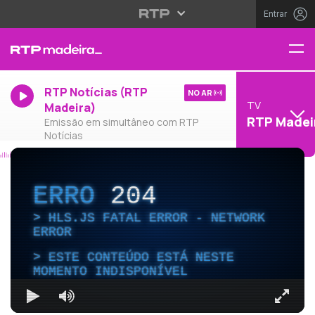
Entrar
RTP Notícias (RTP
NO AR
TV
Madeira)
RTP Madei
Emissão em simultâneo com RTP
Notícias
ERRO
204
HLS.JS FATAL ERROR - NETWORK
ERROR
ESTE CONTEÚDO ESTÁ NESTE
MOMENTO INDISPONÍVEL