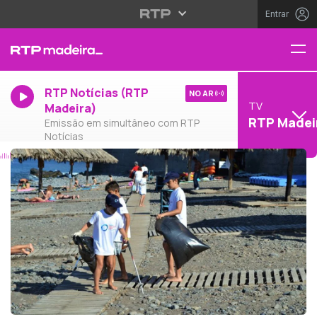
Entrar
RTP Notícias (RTP
NO AR
TV
Madeira)
RTP Madei
Emissão em simultâneo com RTP
Notícias