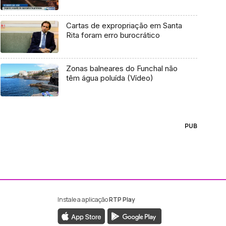
Cartas de expropriação em Santa
Rita foram erro burocrático
Zonas balneares do Funchal não
têm água poluída (Vídeo)
PUB
Instale a aplicação
RTP Play
ebook da RTP Madeira
nstagram da RTP Madeira