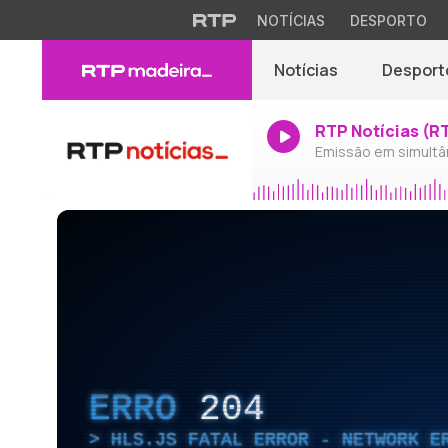
NOTÍCIAS
DESPORTO
Notícias
Desport
RTP Notícias (R
Emissão em simultâ
ERRO
204
HLS.JS FATAL ERROR - NETWORK E