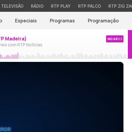
TELEVISÃO
RÁDIO
RTP PLAY
RTP PALCO
RTP ZIG ZA
o
Especiais
Programas
Programação
TP Madeira)
NO AR
neo com RTP Notícias
RROR