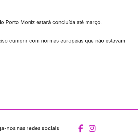
o Porto Moniz estará concluída até março.
reciso cumprir com normas europeias que não estavam
Aceder ao Fac
Aceder ao I
ga-nos nas redes sociais