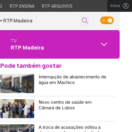
G
RTP ENSINA
RTP ARQUIVOS
Entrar
+ RTP Madeira
TV
RTP Madeira
Pode também gostar
Interrupção de abastecimento de
água em Machico
Novo centro de saúde em
Câmara de Lobos
A troca de acusações voltou a