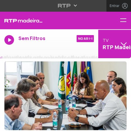
Entrar
Sem Filtros
NO AR
TV
RTP Madei