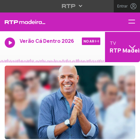
Entrar
Verão Cá Dentro 2026
NO AR
TV
RTP Madei