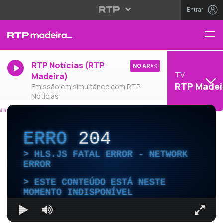
Entrar
RTP Notícias (RTP
NO AR
TV
Madeira)
RTP Madei
Emissão em simultâneo com RTP
Notícias
ERRO
204
HLS.JS FATAL ERROR - NETWORK
ERROR
ESTE CONTEÚDO ESTÁ NESTE
MOMENTO INDISPONÍVEL