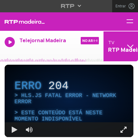
Entrar
Telejornal Madeira
NO AR
TV
RTP Madei
ERRO
204
HLS.JS FATAL ERROR - NETWORK
ERROR
ESTE CONTEÚDO ESTÁ NESTE
MOMENTO INDISPONÍVEL