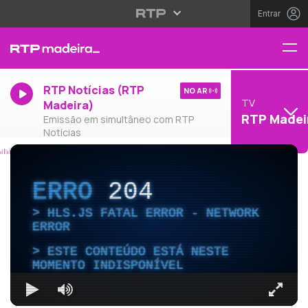
Entrar
RTP Notícias (RTP
NO AR
TV
Madeira)
RTP Madei
Emissão em simultâneo com RTP
Notícias
ERRO
204
HLS.JS FATAL ERROR - NETWORK
ERROR
ESTE CONTEÚDO ESTÁ NESTE
MOMENTO INDISPONÍVEL