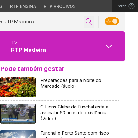
G
RTP ENSINA
RTP ARQUIVOS
Entrar
+ RTP Madeira
TV
RTP Madeira
Pode também gostar
Preparações para a Noite do
Mercado (áudio)
O Lions Clube do Funchal está a
assinalar 50 anos de existência
(Vídeo)
Funchal e Porto Santo com risco