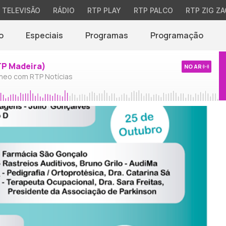
TELEVISÃO
RÁDIO
RTP PLAY
RTP PALCO
RTP ZIG ZA
o
Especiais
Programas
Programação
TP Madeira)
NO AR
neo com RTP Notícias