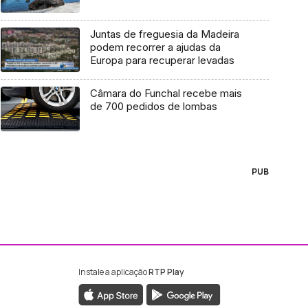
Juntas de freguesia da Madeira
podem recorrer a ajudas da
Europa para recuperar levadas
Câmara do Funchal recebe mais
de 700 pedidos de lombas
PUB
Instale a aplicação
RTP Play
ebook da RTP Madeira
nstagram da RTP Madeira