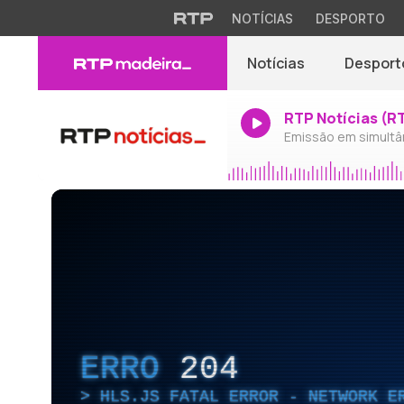
NOTÍCIAS
DESPORTO
Notícias
Desport
RTP Notícias (R
Emissão em simultâ
ERRO
204
HLS.JS FATAL ERROR - NETWORK E