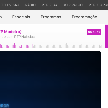
TELEVISÃO
RÁDIO
RTP PLAY
RTP PALCO
RTP ZIG ZA
o
Especiais
Programas
Programação
TP Madeira)
NO AR
neo com RTP Notícias
RROR