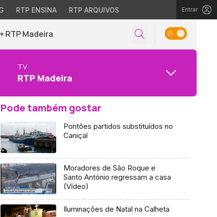
G
RTP ENSINA
RTP ARQUIVOS
Entrar
+ RTP Madeira
TV
RTP Madeira
Pode também gostar
Pontões partidos substituídos no
Caniçal
Moradores de São Roque e
Santo António regressam a casa
(Vídeo)
Iluminações de Natal na Calheta