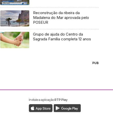
Reconstrução da ribeira da
Madalena do Mar aprovada pelo
POSEUR
Grupo de ajuda do Centro da
Sagrada Família completa 12 anos
PUB
Instale a aplicação
RTP Play
ebook da RTP Madeira
nstagram da RTP Madeira