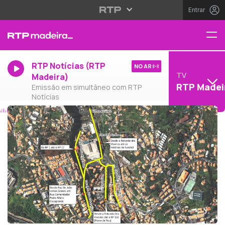
Entrar
RTP Notícias (RTP
NO AR
TV
Madeira)
RTP Madei
Emissão em simultâneo com RTP
Notícias