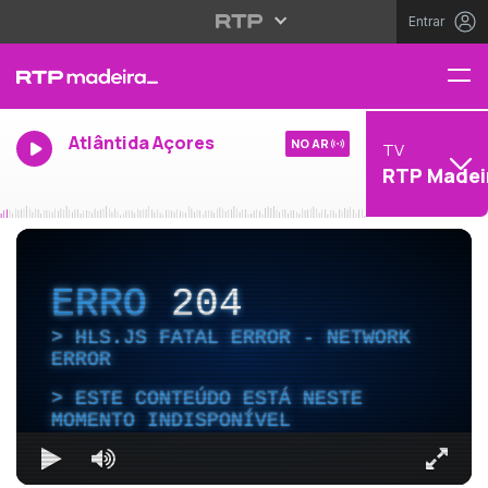
Entrar
Atlântida Açores
NO AR
TV
RTP Madei
ERRO
204
HLS.JS FATAL ERROR - NETWORK
ERROR
ESTE CONTEÚDO ESTÁ NESTE
MOMENTO INDISPONÍVEL