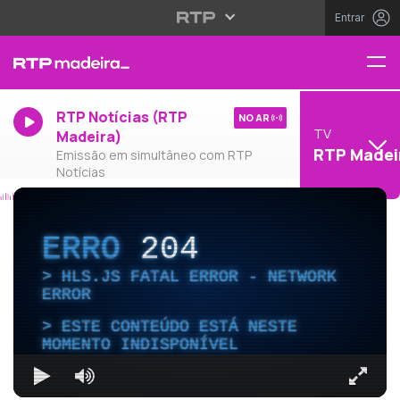
Entrar
RTP Notícias (RTP
NO AR
TV
Madeira)
RTP Madei
Emissão em simultâneo com RTP
Notícias
ERRO
204
HLS.JS FATAL ERROR - NETWORK
ERROR
ESTE CONTEÚDO ESTÁ NESTE
MOMENTO INDISPONÍVEL