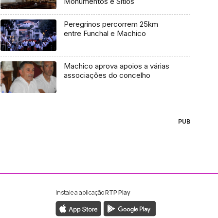
Monumentos e Sítios
Peregrinos percorrem 25km
entre Funchal e Machico
Machico aprova apoios a várias
associações do concelho
PUB
Instale a aplicação
RTP Play
ebook da RTP Madeira
nstagram da RTP Madeira