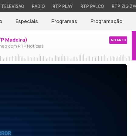
TELEVISÃO
RÁDIO
RTP PLAY
RTP PALCO
RTP ZIG ZA
o
Especiais
Programas
Programação
TP Madeira)
NO AR
neo com RTP Notícias
RROR