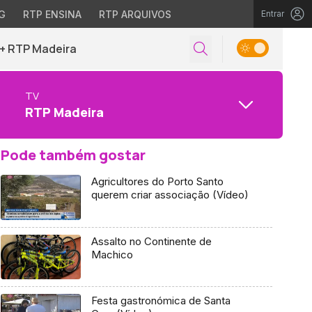
G
RTP ENSINA
RTP ARQUIVOS
Entrar
+ RTP Madeira
TV
RTP Madeira
Pode também gostar
Agricultores do Porto Santo
querem criar associação (Vídeo)
Assalto no Continente de
Machico
Festa gastronómica de Santa