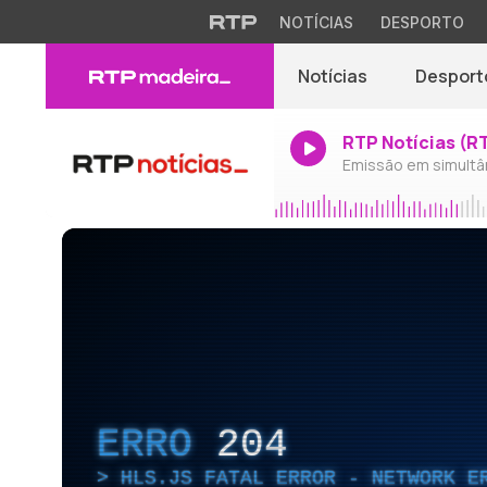
NOTÍCIAS
DESPORTO
Notícias
Desport
RTP Notícias (R
Emissão em simultâ
ERRO
204
HLS.JS FATAL ERROR - NETWORK E