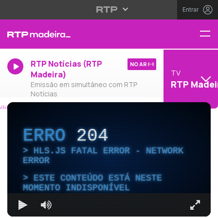
Entrar
RTP Notícias (RTP
NO AR
TV
Madeira)
RTP Madei
Emissão em simultâneo com RTP
Notícias
ERRO
204
HLS.JS FATAL ERROR - NETWORK
ERROR
ESTE CONTEÚDO ESTÁ NESTE
MOMENTO INDISPONÍVEL