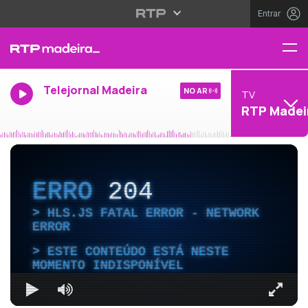
Entrar
Telejornal Madeira
NO AR
TV
RTP Madei
ERRO
204
HLS.JS FATAL ERROR - NETWORK
ERROR
ESTE CONTEÚDO ESTÁ NESTE
MOMENTO INDISPONÍVEL