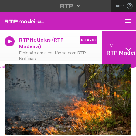
Entrar
RTP Notícias (RTP
NO AR
TV
Madeira)
RTP Madei
Emissão em simultâneo com RTP
Notícias