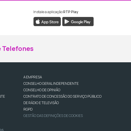
Instale a aplicação
RTP Play
ebook da RTP Madeira
nstagram da RTP Madeira
 Telefones
A EMPRESA
CONSELHO GERAL INDEPENDENTE
CONSELHO DE OPINIÃO
NTE
CONTRATO DE CONCESSÃO DO SERVIÇO PÚBLICO
DE RÁDIO E TELEVISÃO
RGPD
GESTÃO DAS DEFINIÇÕES DE COOKIES
026