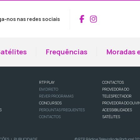
Aceder ao Fac
Aceder ao I
ga-nos nas redes sociais
atélites
Frequências
Moradas e
RTP PLAY
CONTACTOS
EM DIRETO
PROVEDORA DO
REVER PROGRAMAS
TELESPECTADOR
CONCURSOS
PROVEDORA DO OUVI
S
PERGUNTAS FREQUENTES
ACESSIBILIDADES
CONTACTOS
SATÉLITES
IÇÕES
PUBLICIDADE
© RTP, Rádio e Televisão de Portugal 2
|