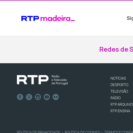
Si
Redes de S
NOTÍCIAS
DESPORTO
TELEVISÃO
RÁDIO
RTP ARQUIVO
RTP ENSINA
POLÍTICA DE PRIVACIDADE
POLÍTICA DE COOKIES
TERMOS E COND
|
|