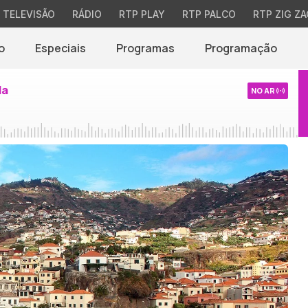
TELEVISÃO
RÁDIO
RTP PLAY
RTP PALCO
RTP ZIG ZA
o
Especiais
Programas
Programação
da
NO AR