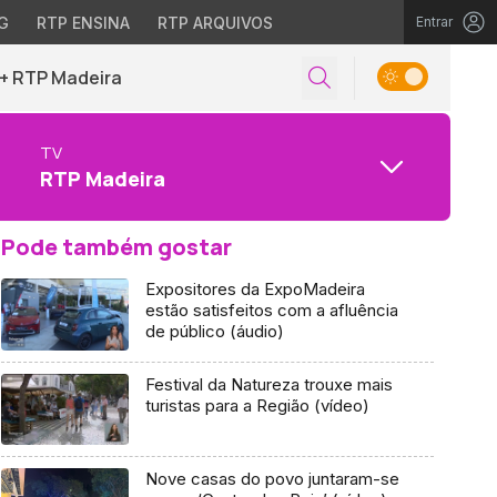
G
RTP ENSINA
RTP ARQUIVOS
Entrar
+ RTP Madeira
TV
RTP Madeira
Pode também gostar
Expositores da ExpoMadeira
estão satisfeitos com a afluência
de público (áudio)
Festival da Natureza trouxe mais
turistas para a Região (vídeo)
Nove casas do povo juntaram-se