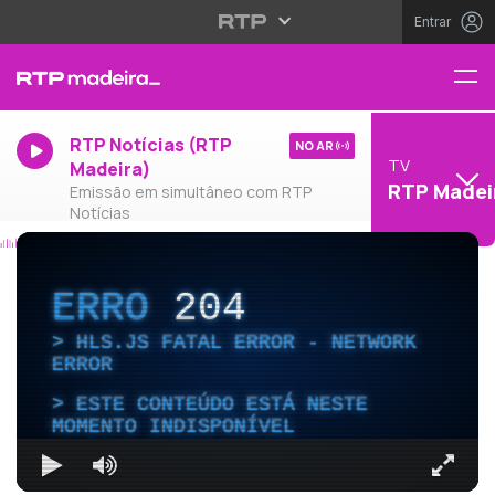
Entrar
RTP Notícias (RTP
NO AR
TV
Madeira)
RTP Madei
Emissão em simultâneo com RTP
Notícias
ERRO
204
HLS.JS FATAL ERROR - NETWORK
ERROR
ESTE CONTEÚDO ESTÁ NESTE
MOMENTO INDISPONÍVEL