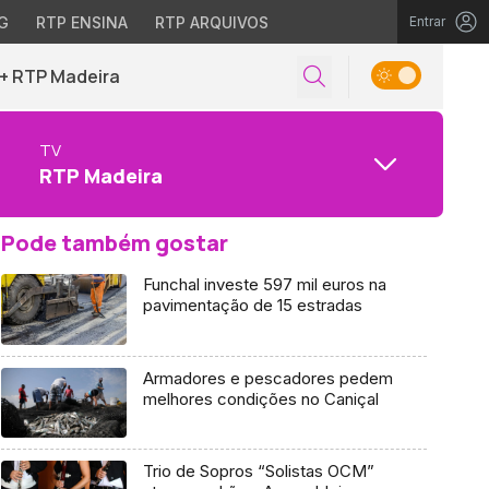
G
RTP ENSINA
RTP ARQUIVOS
Entrar
+ RTP Madeira
TV
RTP Madeira
Pode também gostar
Funchal investe 597 mil euros na
pavimentação de 15 estradas
Armadores e pescadores pedem
melhores condições no Caniçal
Trio de Sopros “Solistas OCM”