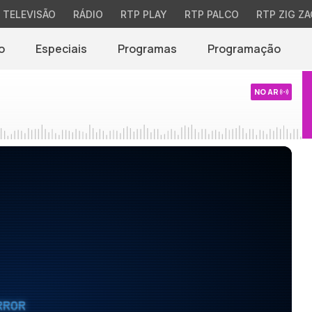
TELEVISÃO
RÁDIO
RTP PLAY
RTP PALCO
RTP ZIG ZA
o
Especiais
Programas
Programação
NO AR
RROR