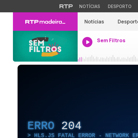
NOTÍCIAS
DESPORTO
Notícias
Desport
Sem Filtros
ERRO
204
HLS.JS FATAL ERROR - NETWORK E