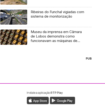
Ribeiras do Funchal vigiadas com
sistema de monitorização
Museu da imprensa em Câmara
de Lobos demonstra como
funcionavam as máquinas de
composição mecânica e
impressão manual (Áudio)
PUB
Instale a aplicação
RTP Play
ebook da RTP Madeira
nstagram da RTP Madeira