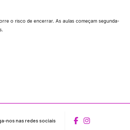
 corre o risco de encerrar. As aulas começam segunda-
s.
Aceder ao Fac
Aceder ao I
ga-nos nas redes sociais