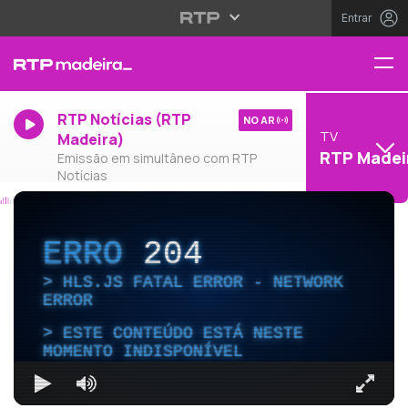
Entrar
RTP Notícias (RTP
NO AR
TV
Madeira)
RTP Madei
Emissão em simultâneo com RTP
Notícias
ERRO
204
HLS.JS FATAL ERROR - NETWORK
ERROR
ESTE CONTEÚDO ESTÁ NESTE
MOMENTO INDISPONÍVEL