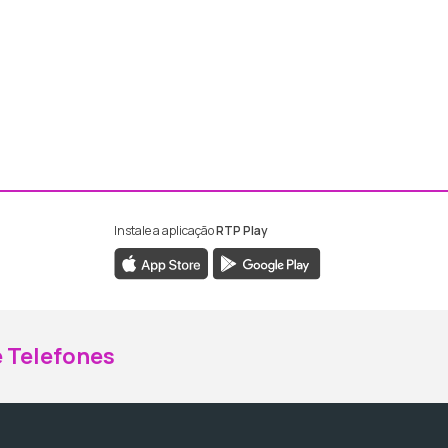
Instale a aplicação
RTP Play
ebook da RTP Madeira
nstagram da RTP Madeira
 Telefones