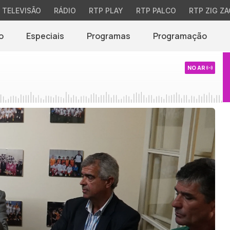
TELEVISÃO
RÁDIO
RTP PLAY
RTP PALCO
RTP ZIG ZA
o
Especiais
Programas
Programação
NO AR