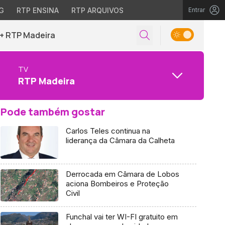
G
RTP ENSINA
RTP ARQUIVOS
Entrar
+ RTP Madeira
TV
RTP Madeira
Pode também gostar
Carlos Teles continua na
liderança da Câmara da Calheta
Derrocada em Câmara de Lobos
aciona Bombeiros e Proteção
Civil
Funchal vai ter WI-FI gratuito em