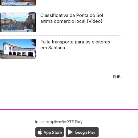
Classificativa da Ponta do Sol
anima comércio local (Vídeo)
Falta transporte para os eleitores
em Santana
PUB
Instale a aplicação
RTP Play
ebook da RTP Madeira
nstagram da RTP Madeira