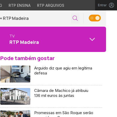
G
RTP ENSINA
RTP ARQUIVOS
Entrar
+ RTP Madeira
TV
RTP Madeira
Pode também gostar
Arguido diz que agiu em legítima
defesa
Câmara de Machico já atribuiu
136 mil euros às juntas
Promessas em São Roque serão