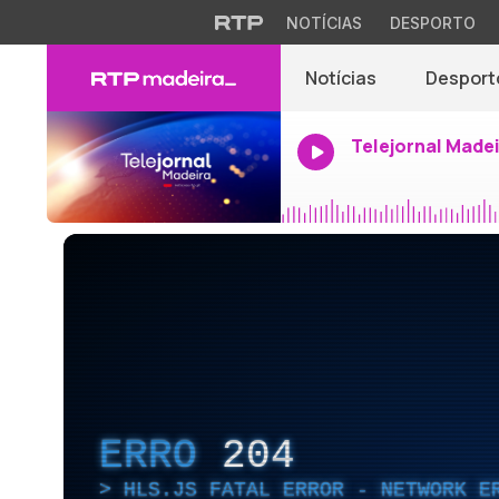
NOTÍCIAS
DESPORTO
Notícias
Desport
Telejornal Made
ERRO
204
HLS.JS FATAL ERROR - NETWORK E