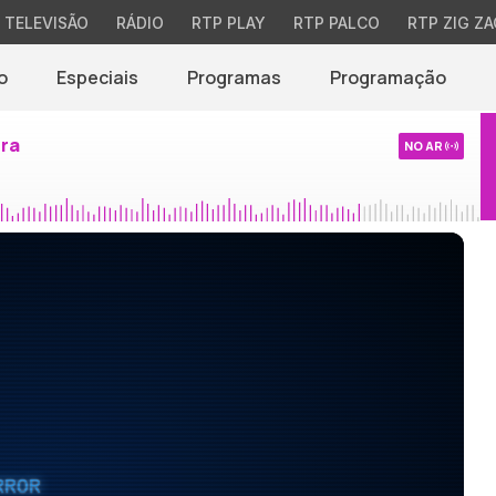
TELEVISÃO
RÁDIO
RTP PLAY
RTP PALCO
RTP ZIG ZA
o
Especiais
Programas
Programação
ira
NO AR
RROR