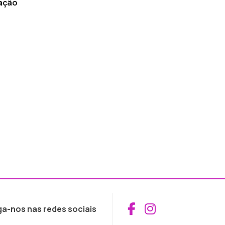
 ação
Aceder ao Fac
Aceder ao I
ga-nos nas redes sociais