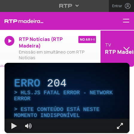
Entrar
RTP Notícias (RTP
NO AR
TV
Madeira)
RTP Madei
Emissão em simultâneo com RTP
Notícias
ERRO
204
HLS.JS FATAL ERROR - NETWORK
ERROR
ESTE CONTEÚDO ESTÁ NESTE
MOMENTO INDISPONÍVEL