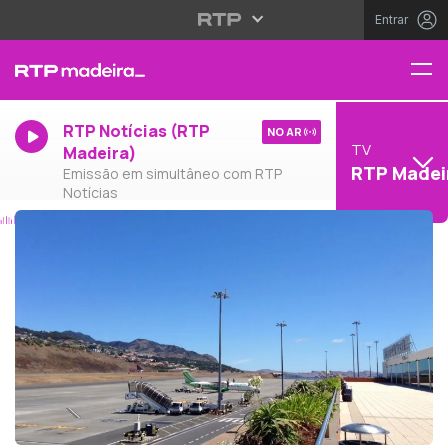
Entrar
RTP Notícias (RTP
NO AR
TV
Madeira)
RTP Madei
Emissão em simultâneo com RTP
Notícias