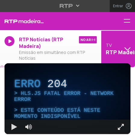
Entrar
RTP Notícias (RTP
NO AR
TV
Madeira)
RTP Madei
Emissão em simultâneo com RTP
Notícias
ERRO
204
HLS.JS FATAL ERROR - NETWORK
ERROR
ESTE CONTEÚDO ESTÁ NESTE
MOMENTO INDISPONÍVEL