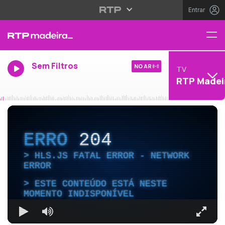
Entrar
Sem Filtros
NO AR
TV
RTP Madei
ERRO
204
HLS.JS FATAL ERROR - NETWORK
ERROR
ESTE CONTEÚDO ESTÁ NESTE
MOMENTO INDISPONÍVEL