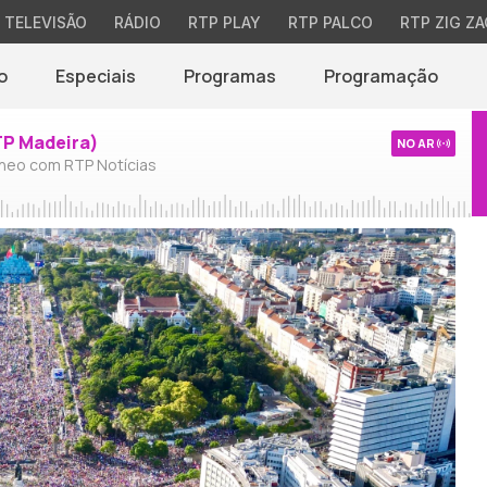
TELEVISÃO
RÁDIO
RTP PLAY
RTP PALCO
RTP ZIG ZA
o
Especiais
Programas
Programação
TP Madeira)
NO AR
neo com RTP Notícias