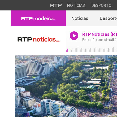
NOTÍCIAS
DESPORTO
Notícias
Desport
RTP Notícias (R
Emissão em simultâ