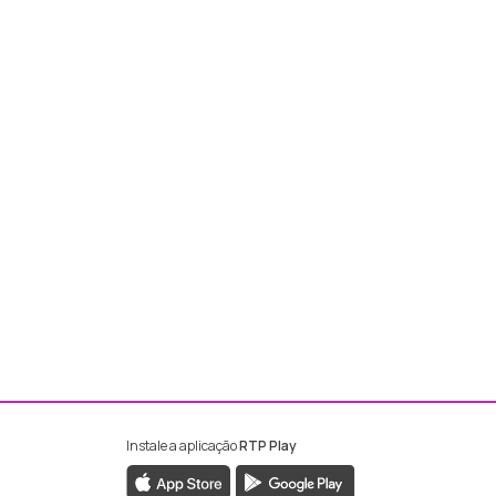
Instale a aplicação
RTP Play
ebook da RTP Madeira
nstagram da RTP Madeira