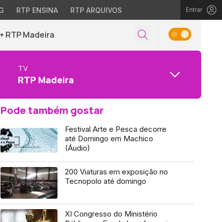
G
RTP ENSINA
RTP ARQUIVOS
Entrar
+ RTP Madeira
TV
RTP Madeira
Pode também gostar
Festival Arte e Pesca decorre
até Domingo em Machico
(Áudio)
200 Viaturas em exposição no
Tecnopolo até domingo
XI Congresso do Ministério