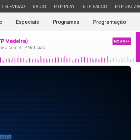
TELEVISÃO
RÁDIO
RTP PLAY
RTP PALCO
RTP ZIG ZA
o
Especiais
Programas
Programação
TP Madeira)
NO AR
neo com RTP Notícias
RROR