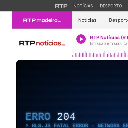
NOTÍCIAS
DESPORTO
Notícias
Desport
RTP Notícias (R
Emissão em simultâ
ERRO
204
HLS.JS FATAL ERROR - NETWORK E