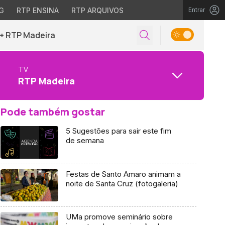
G
RTP ENSINA
RTP ARQUIVOS
Entrar
+ RTP Madeira
TV
RTP Madeira
Pode também gostar
5 Sugestões para sair este fim
de semana
Festas de Santo Amaro animam a
noite de Santa Cruz (fotogaleria)
UMa promove seminário sobre