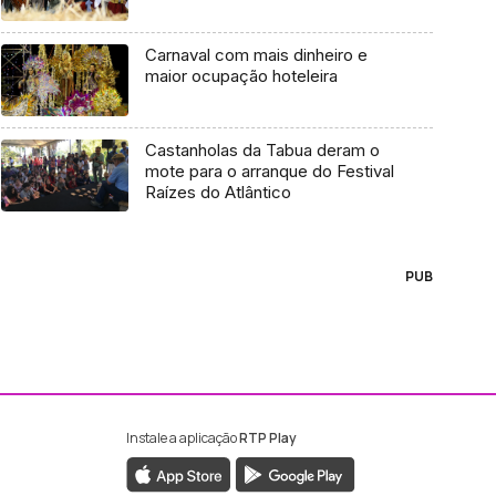
Carnaval com mais dinheiro e
maior ocupação hoteleira
Castanholas da Tabua deram o
mote para o arranque do Festival
Raízes do Atlântico
PUB
Instale a aplicação
RTP Play
ebook da RTP Madeira
nstagram da RTP Madeira