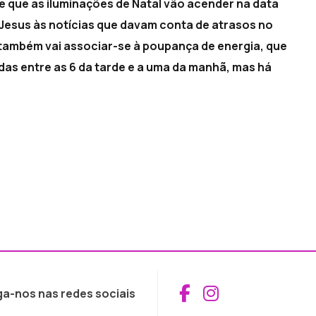
e que as iluminações de Natal vão acender na data
 Jesus às notícias que davam conta de atrasos no
 também vai associar-se à poupança de energia, que
das entre as 6 da tarde e a uma da manhã, mas há
Aceder ao Fac
Aceder ao I
ga-nos nas redes sociais