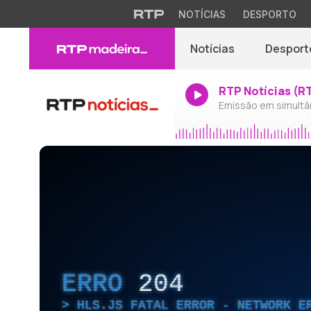
NOTÍCIAS
DESPORTO
Notícias
Desport
RTP Notícias (R
Emissão em simultâ
ERRO
204
HLS.JS FATAL ERROR - NETWORK E