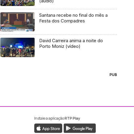
(áudio)
Santana recebe no final do mês a
Festa dos Compadres
David Carreira anima a noite do
Porto Moniz (vídeo)
PUB
Instale a aplicação
RTP Play
ebook da RTP Madeira
nstagram da RTP Madeira