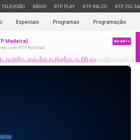
TELEVISÃO
RÁDIO
RTP PLAY
RTP PALCO
RTP ZIG ZA
o
Especiais
Programas
Programação
TP Madeira)
NO AR
neo com RTP Notícias
RROR