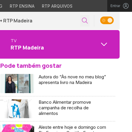
G
RTP ENSINA
RTP ARQUIVOS
Entrar
+ RTP Madeira
TV
RTP Madeira
Pode também gostar
Autora do “Às nove no meu blog”
apresenta livro na Madeira
Banco Alimentar promove
campanha de recolha de
alimentos
Aleste entre hoje e domingo com