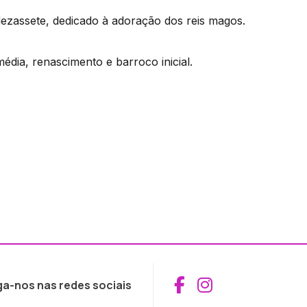
ezassete, dedicado à adoração dos reis magos.
édia, renascimento e barroco inicial.
Aceder ao Fac
Aceder ao I
ga-nos nas redes sociais