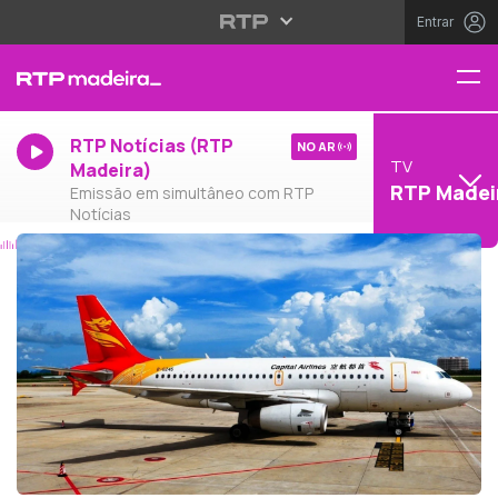
Entrar
RTP Notícias (RTP
NO AR
TV
Madeira)
RTP Madei
Emissão em simultâneo com RTP
Notícias