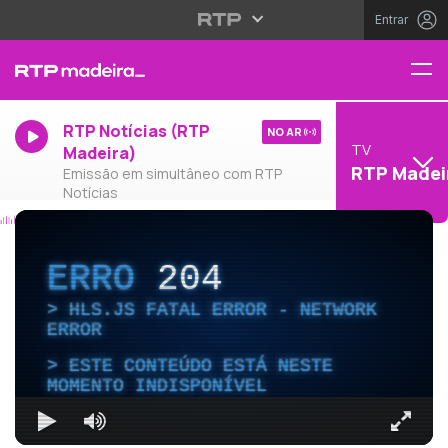
Entrar
RTP Notícias (RTP
NO AR
TV
Madeira)
RTP Madei
Emissão em simultâneo com RTP
Notícias
ERRO
204
HLS.JS FATAL ERROR - NETWORK
ERROR
ESTE CONTEÚDO ESTÁ NESTE
MOMENTO INDISPONÍVEL