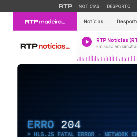
NOTÍCIAS
DESPORTO
Notícias
Desport
RTP Notícias (R
Emissão em simultâ
ERRO
204
HLS.JS FATAL ERROR - NETWORK E