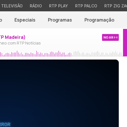
TELEVISÃO
RÁDIO
RTP PLAY
RTP PALCO
RTP ZIG ZA
o
Especiais
Programas
Programação
TP Madeira)
NO AR
neo com RTP Notícias
RROR