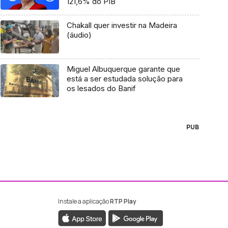
121,6% do PIB
Chakall quer investir na Madeira
(áudio)
Miguel Albuquerque garante que
está a ser estudada solução para
os lesados do Banif
PUB
Instale a aplicação
RTP Play
ebook da RTP Madeira
nstagram da RTP Madeira