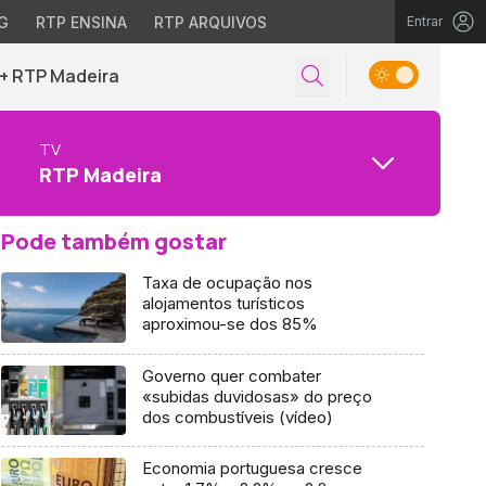
G
RTP ENSINA
RTP ARQUIVOS
Entrar
+ RTP Madeira
TV
RTP Madeira
Pode também gostar
Taxa de ocupação nos
alojamentos turísticos
aproximou-se dos 85%
Governo quer combater
«subidas duvidosas» do preço
dos combustíveis (vídeo)
Economia portuguesa cresce