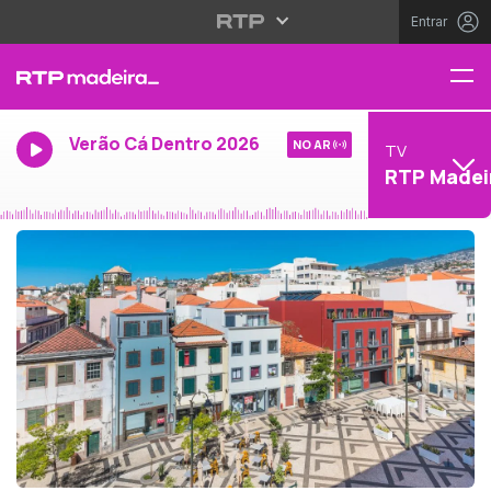
Entrar
Verão Cá Dentro 2026
NO AR
TV
RTP Madei