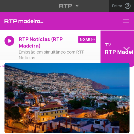
Entrar
RTP Notícias (RTP
NO AR
TV
Madeira)
RTP Madei
Emissão em simultâneo com RTP
Notícias