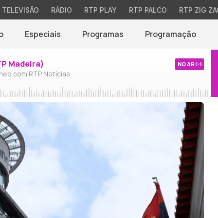
TELEVISÃO
RÁDIO
RTP PLAY
RTP PALCO
RTP ZIG ZA
o
Especiais
Programas
Programação
TP Madeira)
NO AR
neo com RTP Notícias