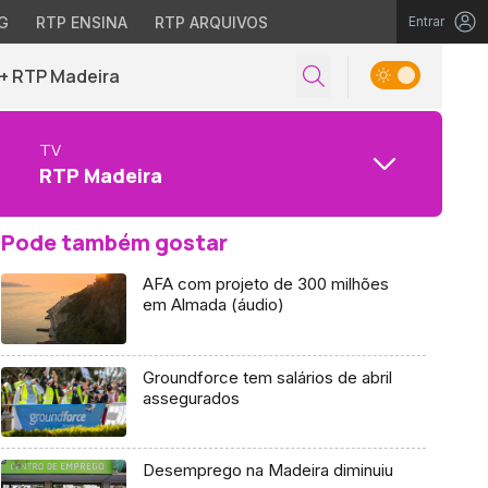
G
RTP ENSINA
RTP ARQUIVOS
Entrar
+ RTP Madeira
TV
RTP Madeira
Pode também gostar
AFA com projeto de 300 milhões
em Almada (áudio)
Groundforce tem salários de abril
assegurados
Desemprego na Madeira diminuiu