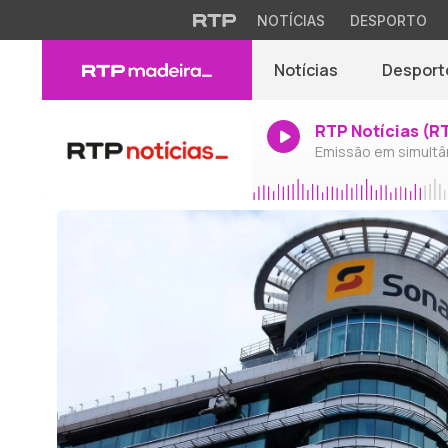
NOTÍCIAS
DESPORTO
Notícias
Desport
RTP Notícias (R
Emissão em simultâ