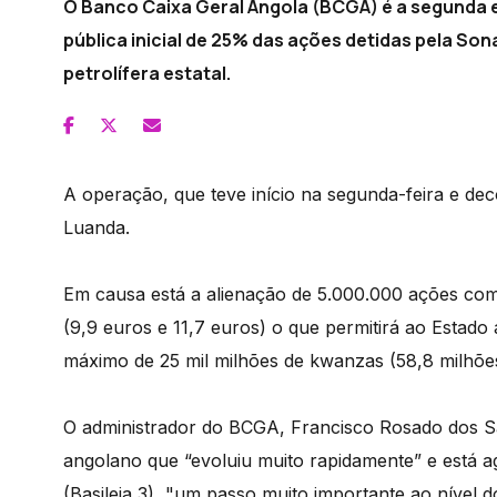
O Banco Caixa Geral Angola (BCGA) é a segunda 
pública inicial de 25% das ações detidas pela So
petrolífera estatal.
A operação, que teve início na segunda-feira e dec
Luanda.
Em causa está a alienação de 5.000.000 ações com
(9,9 euros e 11,7 euros) o que permitirá ao Estado
máximo de 25 mil milhões de kwanzas (58,8 milhõe
O administrador do BCGA, Francisco Rosado dos Sa
angolano que “evoluiu muito rapidamente” e está 
(Basileia 3), "um passo muito importante ao nível 