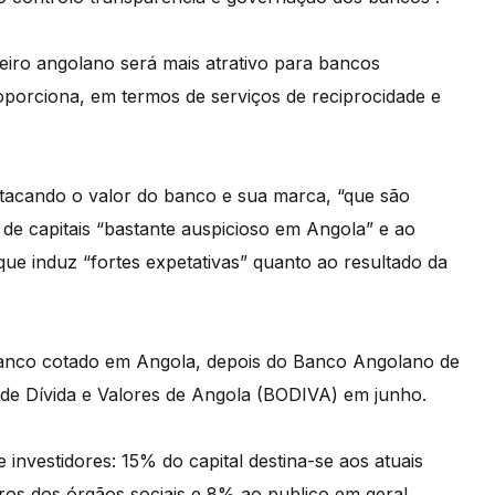
eiro angolano será mais atrativo para bancos
roporciona, em termos de serviços de reciprocidade e
stacando o valor do banco e sua marca, “que são
e capitais “bastante auspicioso em Angola” e ao
que induz “fortes expetativas” quanto ao resultado da
anco cotado em Angola, depois do Banco Angolano de
sa de Dívida e Valores de Angola (BODIVA) em junho.
 investidores: 15% do capital destina-se aos atuais
os dos órgãos sociais e 8% ao publico em geral.