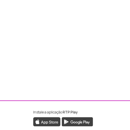
Instale a aplicação
RTP Play
ebook da RTP Madeira
nstagram da RTP Madeira