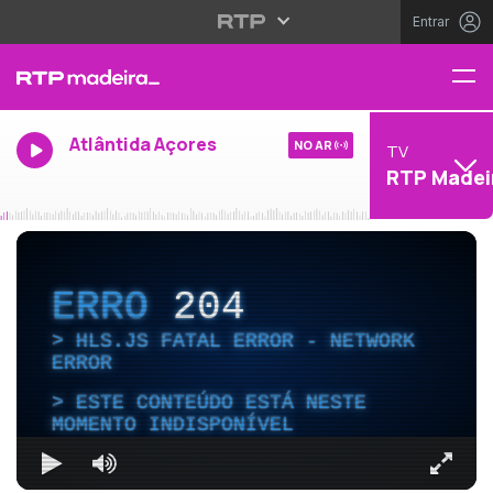
Entrar
Atlântida Açores
NO AR
TV
RTP Madei
ERRO
204
HLS.JS FATAL ERROR - NETWORK
ERROR
ESTE CONTEÚDO ESTÁ NESTE
MOMENTO INDISPONÍVEL