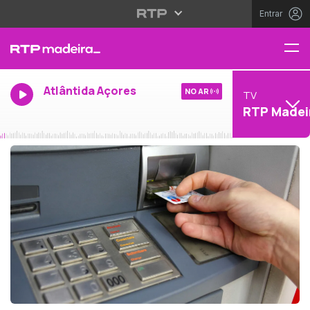
Entrar
Atlântida Açores
NO AR
TV
RTP Madei