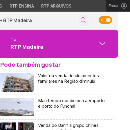
G
RTP ENSINA
RTP ARQUIVOS
Entrar
+ RTP Madeira
TV
RTP Madeira
Pode também gostar
Valor da venda de alojamentos
familiares na Região diminuiu
Mau tempo condiciona aeroporto
e porto do Funchal
Venda do Banif a grupo chinês