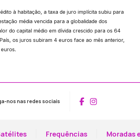
dito à habitação, a taxa de juro implícita subiu para
estação média vencida para a globalidade dos
or do capital médio em dívida crescido para os 64
aís, os juros subiram 4 euros face ao mês anterior,
 euros.
Aceder ao Fac
Aceder ao I
ga-nos nas redes sociais
atélites
Frequências
Moradas e