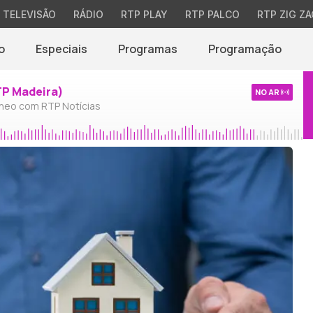
TELEVISÃO
RÁDIO
RTP PLAY
RTP PALCO
RTP ZIG ZA
o
Especiais
Programas
Programação
TP Madeira)
NO AR
neo com RTP Notícias