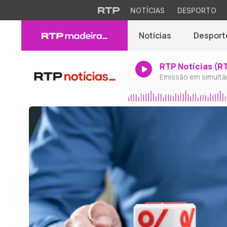
NOTÍCIAS
DESPORTO
Notícias
Desport
RTP Notícias (R
Emissão em simultâ