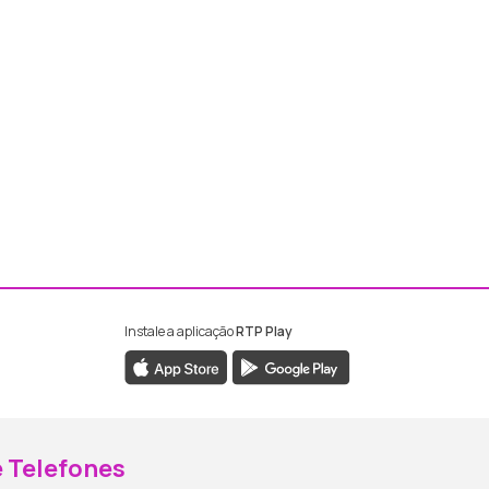
Instale a aplicação
RTP Play
ebook da RTP Madeira
nstagram da RTP Madeira
 Telefones