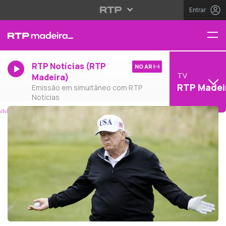
Entrar
RTP Notícias (RTP
NO AR
TV
Madeira)
RTP Madei
Emissão em simultâneo com RTP
Notícias